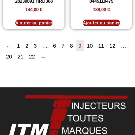
28230891 HRD368
0445110475
144,00
€
138,00
€
Ajouter au panier
Ajouter au panier
←
1
2
3
…
6
7
8
9
10
11
12
…
20
21
22
→