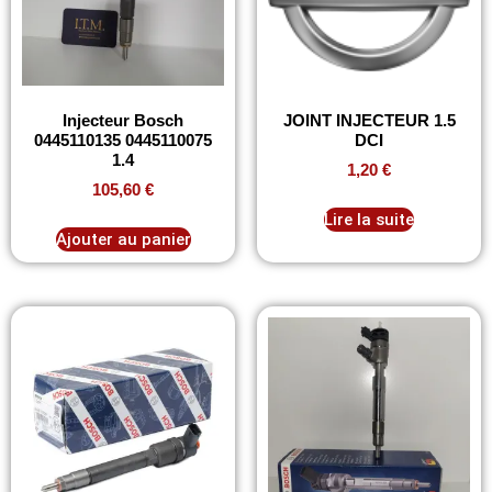
Injecteur Bosch
JOINT INJECTEUR 1.5
0445110135 0445110075
DCI
1.4
1,20
€
105,60
€
Lire la suite
Ajouter au panier