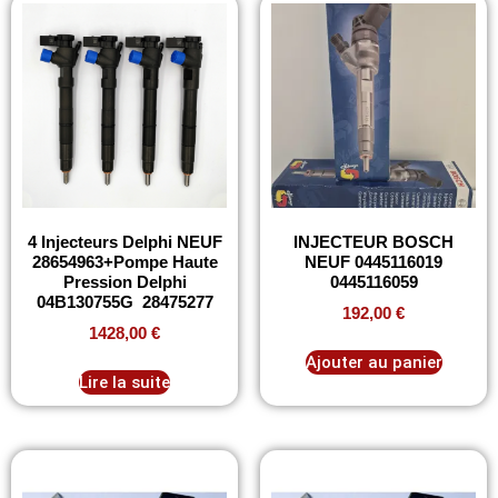
4 Injecteurs Delphi NEUF
INJECTEUR BOSCH
28654963+Pompe Haute
NEUF 0445116019
Pression Delphi
0445116059
04B130755G 28475277
192,00
€
1428,00
€
Ajouter au panier
Lire la suite