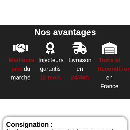
Nos avantages
Meilleurs
Injecteurs
Livraison
Testé et
prix
du
garantis
en
Reconditio
marché
12 mois
24/48h
en
France
Consignation :