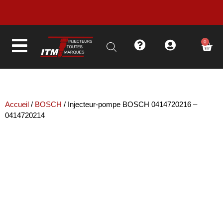
LIVRAISON EN MOINS DE 48H
0
Accueil
/
BOSCH
/ Injecteur-pompe BOSCH 0414720216 –
0414720214