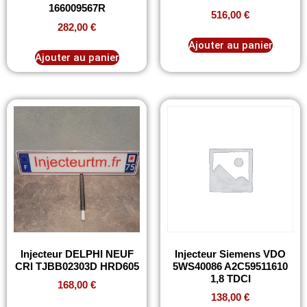
166009567R
516,00
€
282,00
€
Ajouter au panier
Ajouter au panier
Injecteur DELPHI NEUF
Injecteur Siemens VDO
CRI TJBB02303D HRD605
5WS40086 A2C59511610
1,8 TDCI
168,00
€
138,00
€