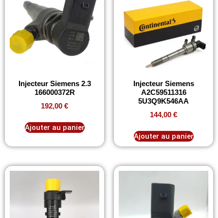
Injecteur Siemens 2.3
Injecteur Siemens
166000372R
A2C59511316
5U3Q9K546AA
192,00
€
144,00
€
Ajouter au panier
Ajouter au panier