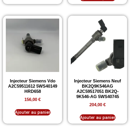
Injecteur Siemens Vdo
Injecteur Siemens Neuf
A2C59511612 5WS40149
BK2Q9K546AG
HRD658
A2C59517051 BK2Q-
9K546-AG 5WS40745
156,00
€
204,00
€
Ajouter au panier
Ajouter au panier