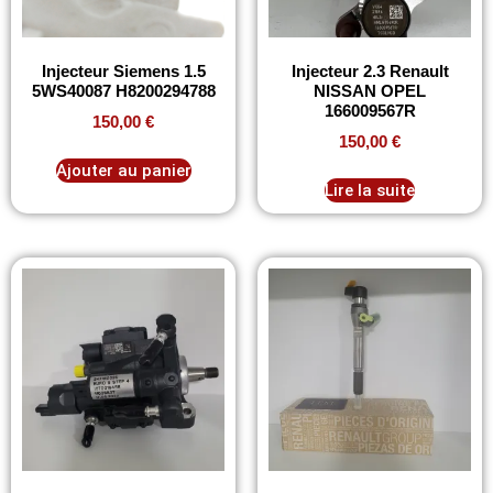
Injecteur Siemens 1.5
Injecteur 2.3 Renault
5WS40087 H8200294788
NISSAN OPEL
166009567R
150,00
€
150,00
€
Ajouter au panier
Lire la suite