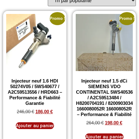
Promo !
Promo !
Injecteur neuf 1.6 HDI
Injecteur neuf 1.5 dCi
50274V05 / 5WS40677 /
SIEMENS VDO
A2C59513556 / HRD663 –
CONTINENTAL 5WS40536
Performance & Fiabilité
/ A2C59513484 /
Garantie
H8200704191 / 8200903034
1660080052R 166008052R
246,00
€
186,00
€
– Performance & Fiabilité
264,00
€
198,00
€
Ajouter au panier
Ajouter au panier