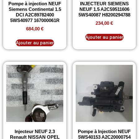
Pompe à injection NEUF
INJECTEUR SIEMENS
Siemens Continental 1.5
NEUF 1.5 A2C59511606
DCI A2C89782400
5WS40087 H8200294788
5WS40977 167000061R
234,00
€
684,00
€
Ajouter au panier
Ajouter au panier
Injecteur NEUF 2.3
Pompe à Injection NEUF
Renault NISSAN OPEL
5WS40153 A2C20000754