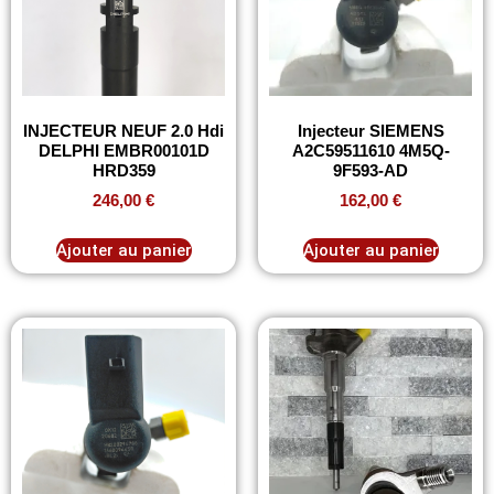
INJECTEUR NEUF 2.0 Hdi
Injecteur SIEMENS
DELPHI EMBR00101D
A2C59511610 4M5Q-
HRD359
9F593-AD
246,00
€
162,00
€
Ajouter au panier
Ajouter au panier