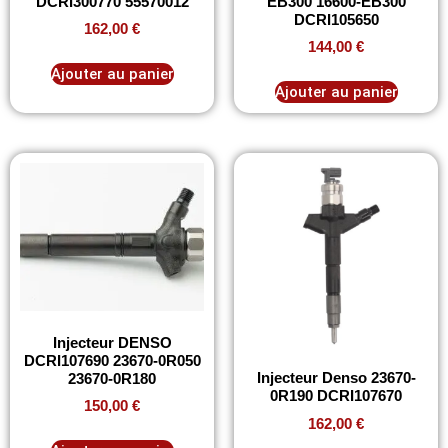
DCRI300770 55570012
EB300 16600-EB300
DCRI105650
162,00
€
144,00
€
Ajouter au panier
Ajouter au panier
Injecteur DENSO
DCRI107690 23670-0R050
Injecteur Denso 23670-
23670-0R180
0R190 DCRI107670
150,00
€
162,00
€