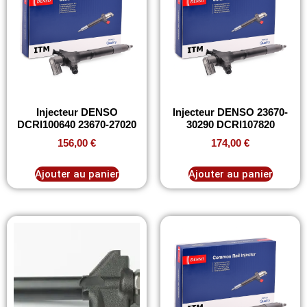
Injecteur DENSO
Injecteur DENSO 23670-
DCRI100640 23670-27020
30290 DCRI107820
156,00
€
174,00
€
Ajouter au panier
Ajouter au panier