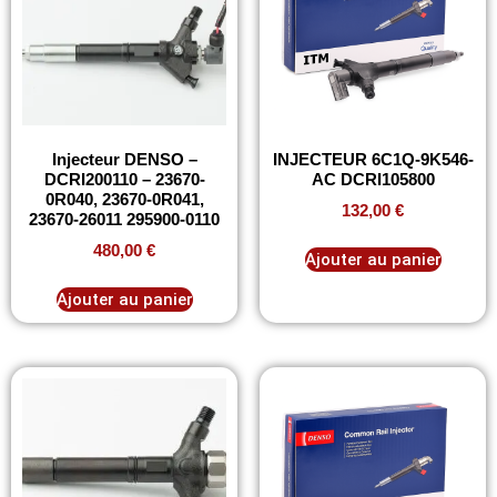
Injecteur DENSO –
INJECTEUR 6C1Q-9K546-
DCRI200110 – 23670-
AC DCRI105800
0R040, 23670-0R041,
132,00
€
23670-26011 295900-0110
480,00
€
Ajouter au panier
Ajouter au panier