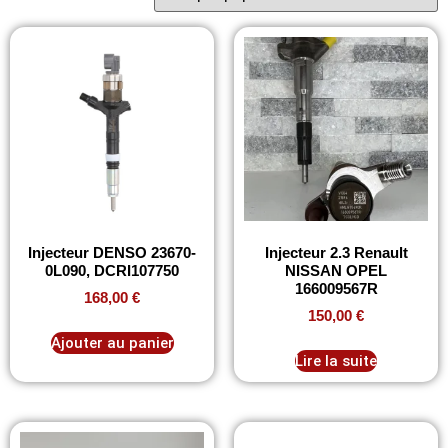
Injecteur DENSO 23670-
Injecteur 2.3 Renault
0L090, DCRI107750
NISSAN OPEL
166009567R
168,00
€
150,00
€
Ajouter au panier
Lire la suite