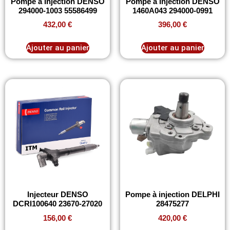
Pompe à Injection DENSO
Pompe à Injection DENSO
294000-1003 55586499
1460A043 294000-0991
432,00
€
396,00
€
Ajouter au panier
Ajouter au panier
Injecteur DENSO
Pompe à injection DELPHI
DCRI100640 23670-27020
28475277
156,00
€
420,00
€