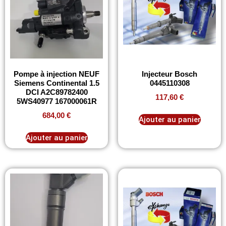
Pompe à injection NEUF
Injecteur Bosch
Siemens Continental 1.5
0445110308
DCI A2C89782400
117,60
€
5WS40977 167000061R
684,00
€
Ajouter au panier
Ajouter au panier