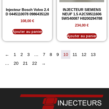
Injecteur Bosch Volvo 2.4
INJECTEUR SIEMENS
D 0445110078 0986435120
NEUF 1.5 A2C59511606
5WS40087 H8200294788
108,00
€
234,00
€
Ajouter au panier
Ajouter au panier
←
1
2
3
…
7
8
9
10
11
12
13
…
20
21
22
→