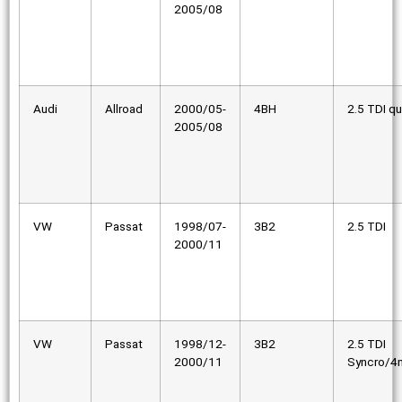
2005/08
Audi
Allroad
2000/05-
4BH
2.5 TDI qu
2005/08
VW
Passat
1998/07-
3B2
2.5 TDI
2000/11
VW
Passat
1998/12-
3B2
2.5 TDI
2000/11
Syncro/4