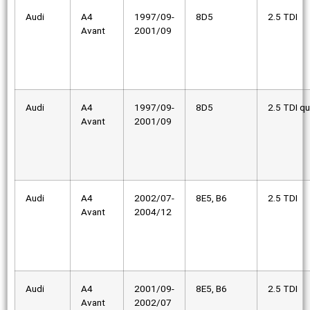
Audi
A4
1997/09-
8D5
2.5 TDI
Avant
2001/09
Audi
A4
1997/09-
8D5
2.5 TDI qu
Avant
2001/09
Audi
A4
2002/07-
8E5, B6
2.5 TDI
Avant
2004/12
Audi
A4
2001/09-
8E5, B6
2.5 TDI
Avant
2002/07