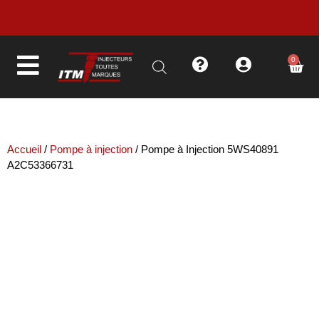
LIVRAISON EN MOINS DE 48H
0
Accueil
/
Pompe à injection
/ Pompe à Injection 5WS40891
A2C53366731