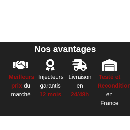
Nos avantages
Meilleurs
Injecteurs
Livraison
Testé et
prix
du
garantis
en
Reconditio
marché
12 mois
24/48h
en
France