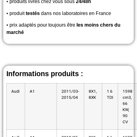
• produits livrés chez vous sous
24/48h
• produit
testés
dans nos laboratoires en France
• prix adaptés pour toujours être
les moins chers du
marché
Informations produits :
Audi
A1
2011/03-
8X1,
1.6
1598
2015/04
8XK
TDI
cm3,
66
KW,
90
CV