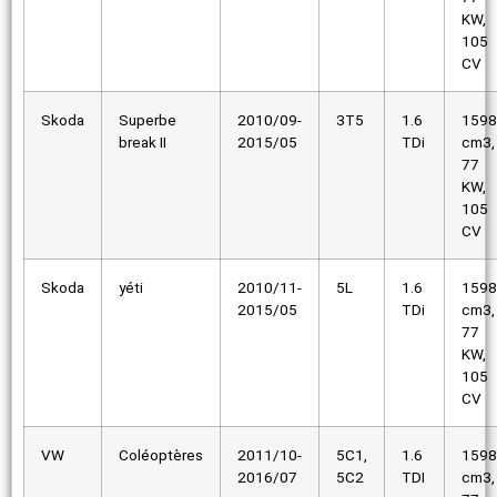
KW,
105
CV
Skoda
Superbe
2010/09-
3T5
1.6
1598
break II
2015/05
TDi
cm3,
77
KW,
105
CV
Skoda
yéti
2010/11-
5L
1.6
1598
2015/05
TDi
cm3,
77
KW,
105
CV
VW
Coléoptères
2011/10-
5C1,
1.6
1598
2016/07
5C2
TDI
cm3,