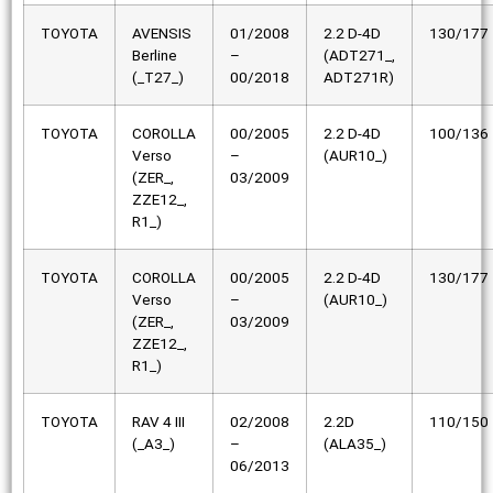
TOYOTA
AVENSIS
01/2008
2.2 D-4D
130/177
Berline
–
(ADT271_,
(_T27_)
00/2018
ADT271R)
TOYOTA
COROLLA
00/2005
2.2 D-4D
100/136
Verso
–
(AUR10_)
(ZER_,
03/2009
ZZE12_,
R1_)
TOYOTA
COROLLA
00/2005
2.2 D-4D
130/177
Verso
–
(AUR10_)
(ZER_,
03/2009
ZZE12_,
R1_)
TOYOTA
RAV 4 III
02/2008
2.2D
110/150
(_A3_)
–
(ALA35_)
06/2013