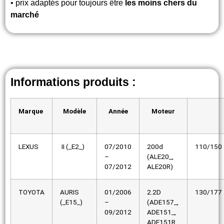
• prix adaptés pour toujours être
les moins chers du
marché
Informations produits :
Marque
Modèle
Année
Moteur
LEXUS
II (_E2_)
07/2010
200d
110/150
–
(ALE20_,
07/2012
ALE20R)
TOYOTA
AURIS
01/2006
2.2D
130/177
(_E15_)
–
(ADE157_,
09/2012
ADE151_,
ADE151R,