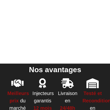
Nos avantages
Meilleurs
Injecteurs
Livraison
Testé et
prix
du
garantis
en
Reconditio
marché
12 mois
24/48h
en