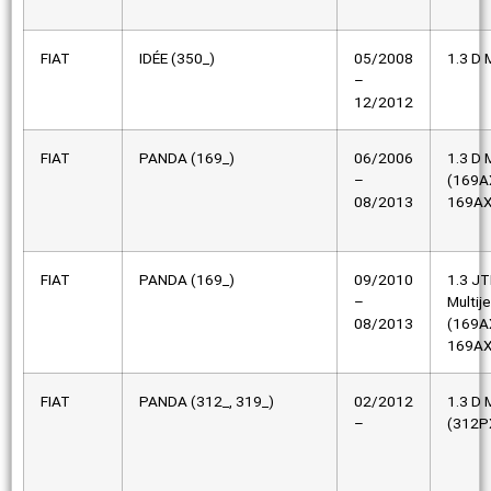
FIAT
IDÉE (350_)
05/2008
1.3 D M
–
12/2012
FIAT
PANDA (169_)
06/2006
1.3 D M
–
(169A
08/2013
169AX
FIAT
PANDA (169_)
09/2010
1.3 J
–
Multij
08/2013
(169A
169AX
FIAT
PANDA (312_, 319_)
02/2012
1.3 D M
–
(312P