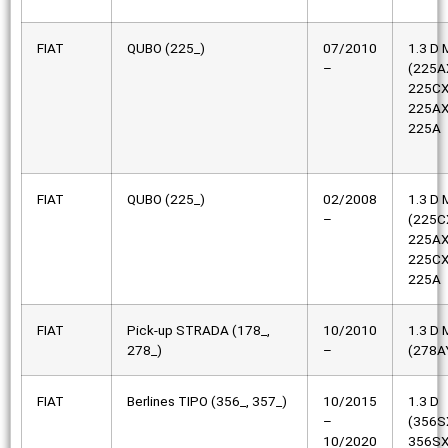
FIAT
QUBO (225_)
07/2010
1.3 D M
–
(225A
225CX
225AX
225A
FIAT
QUBO (225_)
02/2008
1.3 D M
–
(225C
225AX
225CX
225A
FIAT
Pick-up STRADA (178_,
10/2010
1.3 D M
278_)
–
(278A
FIAT
Berlines TIPO (356_, 357_)
10/2015
1.3 D
–
(356S
10/2020
356SX