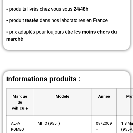
• produits livrés chez vous sous
24/48h
• produit
testés
dans nos laboratoires en France
• prix adaptés pour toujours être
les moins chers du
marché
Informations produits :
Marque
Modèle
Année
Mot
du
véhicule
ALFA
MITO (955_)
09/2009
1.3 Mu
ROMEO
–
(955A