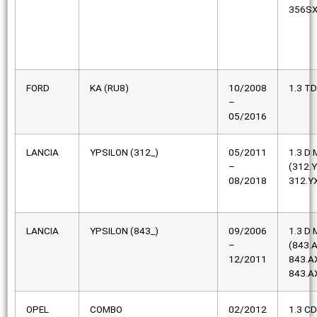
356SX
FORD
KA (RU8)
10/2008
1.3 TD
–
05/2016
LANCIA
YPSILON (312_)
05/2011
1.3 D M
–
(312.
08/2018
312.Y
LANCIA
YPSILON (843_)
09/2006
1.3 D M
–
(843.
12/2011
843.A
843.AX
OPEL
COMBO
02/2012
1.3 CD