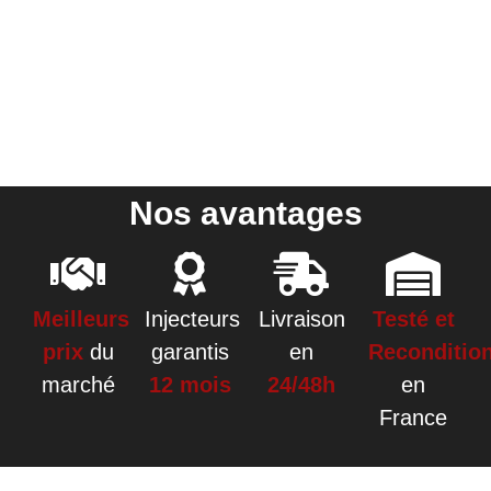
Nos avantages
Meilleurs
Injecteurs
Livraison
Testé et
prix
du
garantis
en
Reconditio
marché
12 mois
24/48h
en
France