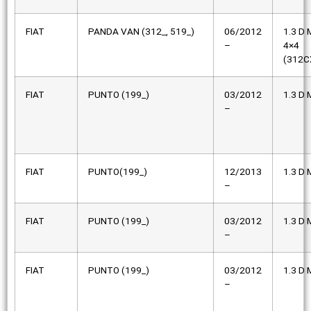
FIAT
PANDA VAN (312_, 519_)
06/2012
1.3 D M
–
4×4
(312C
FIAT
PUNTO (199_)
03/2012
1.3 D M
–
FIAT
PUNTO(199_)
12/2013
1.3 D M
–
FIAT
PUNTO (199_)
03/2012
1.3 D M
–
FIAT
PUNTO (199_)
03/2012
1.3 D M
–