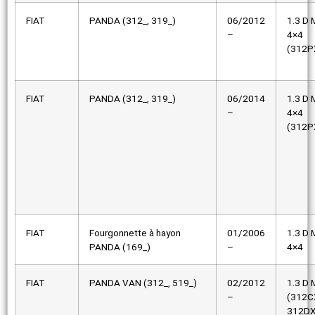
FIAT
PANDA (312_, 319_)
06/2012
1.3 D M
–
4×4
(312P
FIAT
PANDA (312_, 319_)
06/2014
1.3 D M
–
4×4
(312P
FIAT
Fourgonnette à hayon
01/2006
1.3 D M
PANDA (169_)
–
4×4
FIAT
PANDA VAN (312_, 519_)
02/2012
1.3 D M
–
(312C
312DX