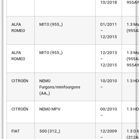
10/2018
955AY
ALFA
MITO (955_)
01/2011
1.3 Mu
ROMEO
–
(955A
12/2015
ALFA
MITO (955_)
12/2013
1.3 Mu
ROMEO
–
(955A
12/2015
955AY
CITROËN
NEMO
10/2010
1.3 HD
Furgons/minifourgons
–
(AA_)
CITROËN
NEMO MPV
00/2010
1.3 HD
–
FIAT
500 (312_)
12/2009
1.3 D M
–
(312A