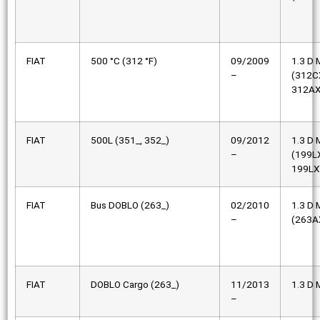
FIAT
500 °C (312 °F)
09/2009
1.3 D M
–
(312C
312AX
FIAT
500L (351_, 352_)
09/2012
1.3 D M
–
(199L
199LX
FIAT
Bus DOBLO (263_)
02/2010
1.3 D M
–
(263A
FIAT
DOBLO Cargo (263_)
11/2013
1.3 D M
–