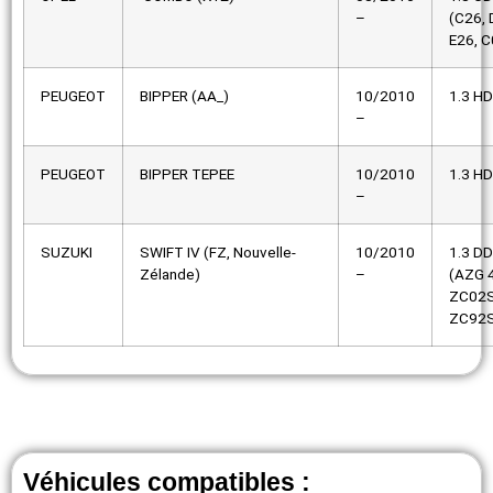
–
(C26, 
E26, C
PEUGEOT
BIPPER (AA_)
10/2010
1.3 HD
–
PEUGEOT
BIPPER TEPEE
10/2010
1.3 HD
–
SUZUKI
SWIFT IV (FZ, Nouvelle-
10/2010
1.3 DD
Zélande)
–
(AZG 
ZC02S
ZC92S
Véhicules compatibles :