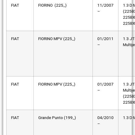
FIAT
FIORINO (225_)
11/2007
1.3 D M
–
(225B
225BX
225BX
FIAT
FIORINO MPV (225_)
01/2011
1.3 J
–
Multije
FIAT
FIORINO MPV (225_)
01/2007
1.3 J
–
Multije
(225B
225BX
FIAT
Grande Punto (199_)
04/2010
1.3 D M
–