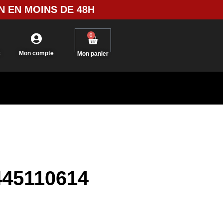
N EN MOINS DE 48H
0
t
Mon compte
Mon panier
445110614