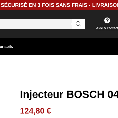
SÉCURISÉ EN 3 FOIS SANS FRAIS - LIVRAISO
Aide & contac
onseils
Injecteur BOSCH 0
124,80
€