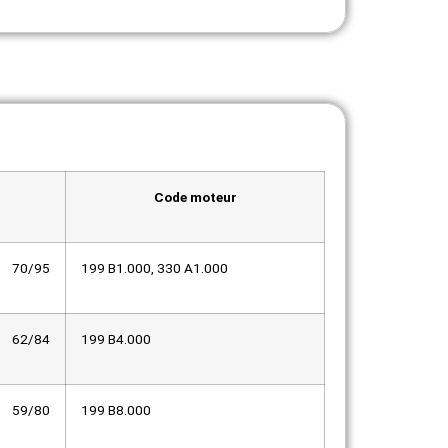
Code moteur
70/95
199 B1.000, 330 A1.000
62/84
199 B4.000
59/80
199 B8.000