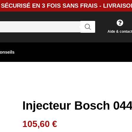
SÉCURISÉ EN 3 FOIS SANS FRAIS - LIVRAISO
Aide & contac
onseils
Injecteur Bosch 04
105,60
€