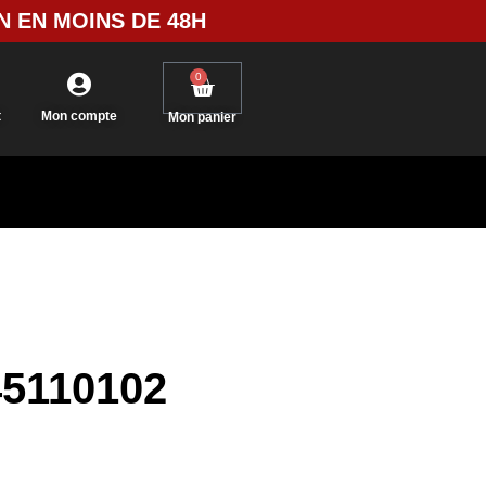
N EN MOINS DE 48H
0
t
Mon compte
Mon panier
45110102