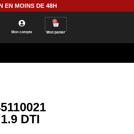
N EN MOINS DE 48H
0
t
Mon compte
Mon panier
45110021
1.9 DTI