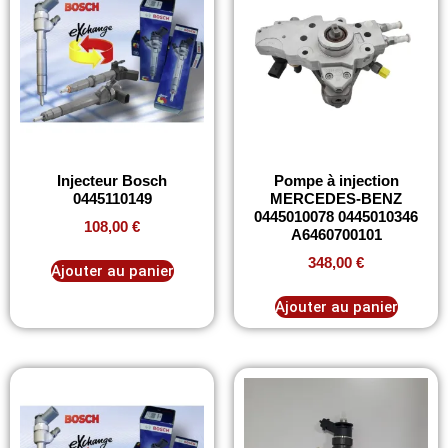
Injecteur Bosch
Pompe à injection
0445110149
MERCEDES-BENZ
0445010078 0445010346
108,00
€
A6460700101
348,00
€
Ajouter au panier
Ajouter au panier