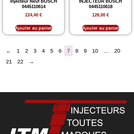
Injecteur Neuf BOSCH
INJECTEUR BOSCH
0445110614
0445110618
224,40
€
126,00
€
Ajouter au panier
Ajouter au panier
←
1
2
3
4
5
6
7
8
9
10
…
20
21
22
→