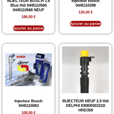
INJECTEUR BOSCH 1.6
Injecteur Bosch
Blue Hdi 0445110565
0445110298
0445110566 NEUF
126,00
€
186,00
€
Ajouter au panier
Ajouter au panier
Injecteur Bosch
INJECTEUR NEUF 2.0 Hdi
0445110063
DELPHI EMBR00101D
HRD359
108,00
€